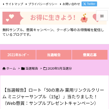
サイトマップ
プライバシーポリシー
お問い合わせ
Twitter

Feedly
RSS


無料サンプル、懸賞キャンペーン、クーポン等のお得情報を配信し
メニュ
ているブログです。

サイド

2021年ｶﾚﾝﾀﾞｰ
当選報告
懸賞応募
前へ

ホーム
>
当選報告
>
2020年5月当選分



次へ

検索
【当選報告】ロート「50の恵み 薬用リンクルクリー
ム ミニジャーサンプル（15g）」当たりました！
（Web懸賞：サンプルプレゼントキャンペーン）